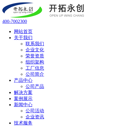
400-7002300
网站首页
关于我们
联系我们
企业文化
荣誉资质
组织架构
工厂信息
公司简介
产品中心
公司产品
解决方案
案例展示
新闻中心
公司活动
企业资讯
技术服务