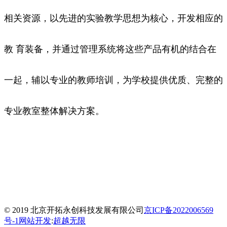
相关资源，以先进的实验教学思想为核心，开发相应的
教 育装备，并通过管理系统将这些产品有机的结合在
一起，辅以专业的教师培训，为学校提供优质、完整的
专业教室整体解决方案。
© 2019 北京开拓永创科技发展有限公司
京ICP备2022006569
号-1
网站开发
:
超越无限